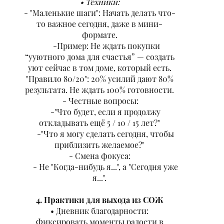
Техники:
- "Маленькие шаги": Начать делать что-
то важное сегодня, даже в мини-
формате.
-Пример: Не ждать покупки
“ууютного дома для счастья” — создать
уют сейчас в том доме, который есть.
"Правило 80/20": 20% усилий дают 80%
результата. Не ждать 100% готовности.
- Честные вопросы:
-"Что будет, если я продолжу
откладывать ещё 5 / 10 / 15 лет?"
-"Что я могу сделать сегодня, чтобы
приблизить желаемое?"
- Смена фокуса:
- Не "Когда-нибудь я...", а "Сегодня уже
я...".
4. Практики для выхода из СОЖ
Дневник благодарности:
Фиксировать моменты радости в