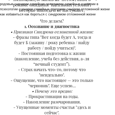
родовые сценарии семейная генограмма семейные сценарии в
режиме ожидания "идеальных условий",
психологии сценарии семейных программ синдром отложенной жизни
которые никогда и не наступают.
как избавиться как бороться с синдромом отложенной жизни
Что делаем?
1. Осознание и диагностика
Признаки Синдрома отложенной жизни:
- Фразы типа "Вот когда будет А, тогда и
будет Б (заживу / рожу ребенка / найду
работу / пойду учиться)".
- Постоянная подготовка к жизни
(накопление, учеба без действия, а-ля
“вечный студент”).
- Страх начать что-то, потому что
"неидеально".
- Ощущение, что настоящее — это только
"черновик". Еще успею…
Почему это вредно:
- Прокрастинация на годы.
- Накопление разочарования.
- Упущенные моменты счастья "здесь и
сейчас".